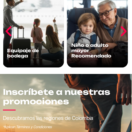
Niño o adulto
Equipaje de
mayor
bodega
Recomendado
Inscríbete a nuestras
promociones
Descubramos las regiones de Colombia
*Aplican Términos y Condiciones