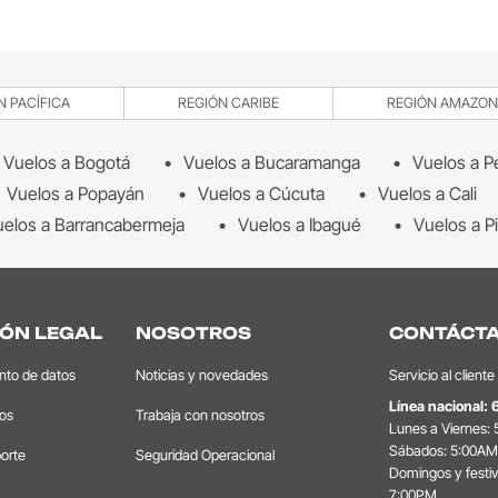
N PACÍFICA
REGIÓN CARIBE
REGIÓN AMAZON
Vuelos a Bogotá
Vuelos a Bucaramanga
Vuelos a P
Vuelos a Popayán
Vuelos a Cúcuta
Vuelos a Cali
elos a Barrancabermeja
Vuelos a Ibagué
Vuelos a Pi
ÓN LEGAL
NOSOTROS
CONTÁCT
ento de datos
Noticias y novedades
Servicio al cliente
Línea nacional:
tos
Trabaja con nosotros
Lunes a Viernes:
Sábados: 5:00AM
orte
Seguridad Operacional
Domingos y festi
7:00PM