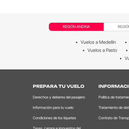
REGIÓN ANDINA
REGIÓ
Vuelos a Medellín
Vuelos a Pasto
Vu
PREPARA TU VUELO
INFORMACI
Derechos y deberes del pasajero
Política de tratami
Información para tu vuelo
Tratamiento de da
Condiciones de los tiquetes
Contrato de Transp
Tasas, cargos e impuestos del