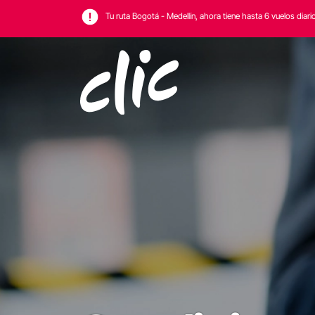
Tu ruta Bogotá - Medellín, ahora tiene hasta 6 vuelos diari