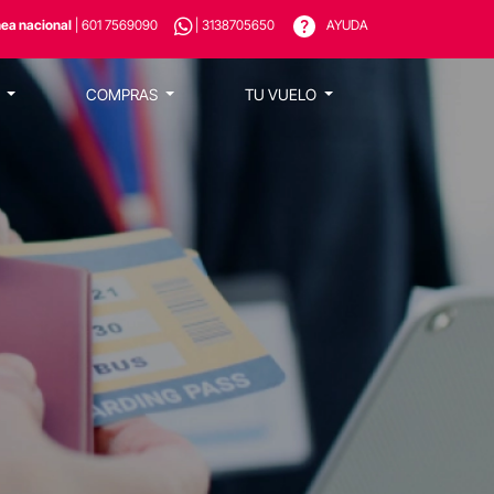
nea nacional
| 601 7569090
| 3138705650
AYUDA
S
COMPRAS
TU VUELO