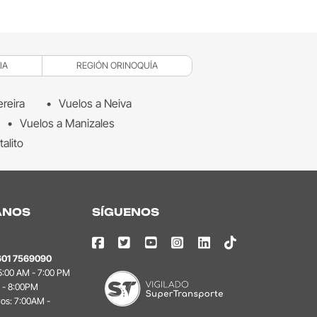
IA
REGIÓN ORINOQUÍA
ereira
Vuelos a Neiva
Vuelos a Manizales
talito
ANOS
SÍGUENOS
601 7569090
 5:00 AM - 7:00 PM
 - 8:00PM
vos: 7:00AM -