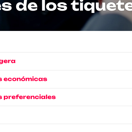
s de los tiquet
igera
as económicas
s preferenciales