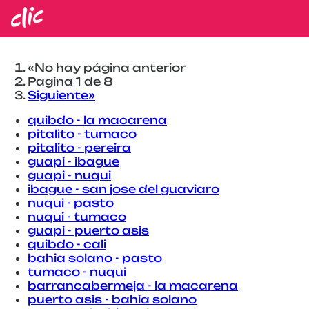
Vuelos de ciudad a ciudad
«
No hay página anterior
Pagina 1 de 8
Siguiente
»
quibdo - la macarena
pitalito - tumaco
pitalito - pereira
guapi - ibague
guapi - nuqui
ibague - san jose del guaviaro
nuqui - pasto
nuqui - tumaco
guapi - puerto asis
quibdo - cali
bahia solano - pasto
tumaco - nuqui
barrancabermeja - la macarena
puerto asis - bahia solano