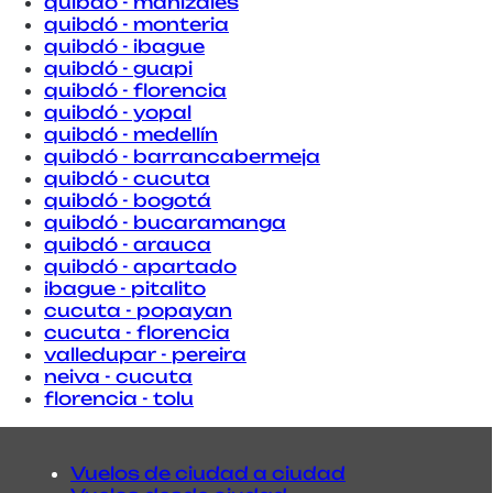
quibdó - manizales
quibdó - monteria
quibdó - ibague
quibdó - guapi
quibdó - florencia
quibdó - yopal
quibdó - medellín
quibdó - barrancabermeja
quibdó - cucuta
quibdó - bogotá
quibdó - bucaramanga
quibdó - arauca
quibdó - apartado
ibague - pitalito
cucuta - popayan
cucuta - florencia
valledupar - pereira
neiva - cucuta
florencia - tolu
Vuelos de ciudad a ciudad