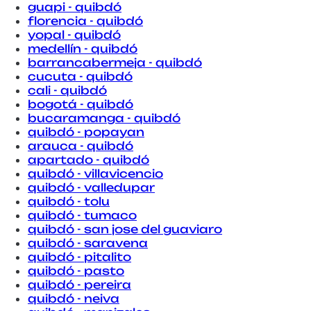
guapi - quibdó
florencia - quibdó
yopal - quibdó
medellín - quibdó
barrancabermeja - quibdó
cucuta - quibdó
cali - quibdó
bogotá - quibdó
bucaramanga - quibdó
quibdó - popayan
arauca - quibdó
apartado - quibdó
quibdó - villavicencio
quibdó - valledupar
quibdó - tolu
quibdó - tumaco
quibdó - san jose del guaviaro
quibdó - saravena
quibdó - pitalito
quibdó - pasto
quibdó - pereira
quibdó - neiva