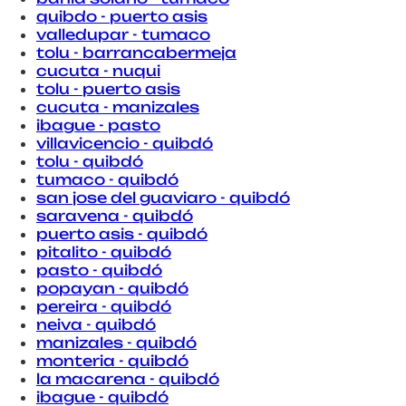
quibdo - puerto asis
valledupar - tumaco
tolu - barrancabermeja
cucuta - nuqui
tolu - puerto asis
cucuta - manizales
ibague - pasto
villavicencio - quibdó
tolu - quibdó
tumaco - quibdó
san jose del guaviaro - quibdó
saravena - quibdó
puerto asis - quibdó
pitalito - quibdó
pasto - quibdó
popayan - quibdó
pereira - quibdó
neiva - quibdó
manizales - quibdó
monteria - quibdó
la macarena - quibdó
ibague - quibdó