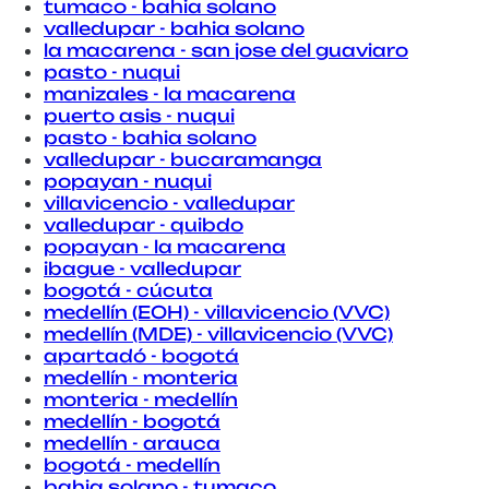
tumaco - bahia solano
valledupar - bahia solano
la macarena - san jose del guaviaro
pasto - nuqui
manizales - la macarena
puerto asis - nuqui
pasto - bahia solano
valledupar - bucaramanga
popayan - nuqui
villavicencio - valledupar
valledupar - quibdo
popayan - la macarena
ibague - valledupar
bogotá - cúcuta
medellín (EOH) - villavicencio (VVC)
medellín (MDE) - villavicencio (VVC)
apartadó - bogotá
medellín - monteria
monteria - medellín
medellín - bogotá
medellín - arauca
bogotá - medellín
bahia solano - tumaco