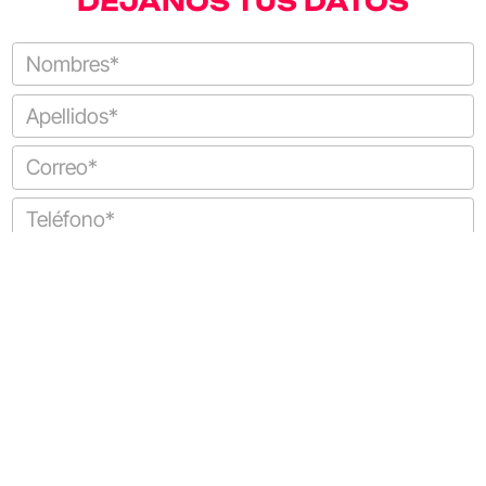
DÉJANOS TUS DATOS
SUSCRIBIRME
Autorizo el
uso y tratamiento de datos
PREPARA TU VUELO
Derechos y deberes del pasajero
Información para tu vuelo