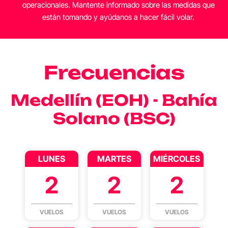
operacionales. Mantente informado sobre las medidas que
están tomando y ayúdanos a hacer fácil volar.
Frecuencias
Medellín (EOH) - Bahía
Solano (BSC)
LUNES
MARTES
MIÉRCOLES
2
2
2
VUELOS
VUELOS
VUELOS