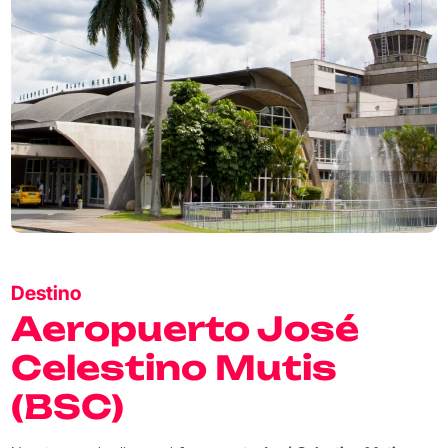
Destino
Aeropuerto José
Celestino Mutis
(BSC)