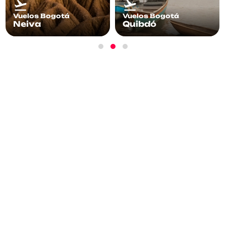
Vuelos Bogotá
Vuelos Bogotá
Quibdó
Yopal
¡Suscríbete!
Recibe información, promociones y más
acerca de nuestros vuelos.