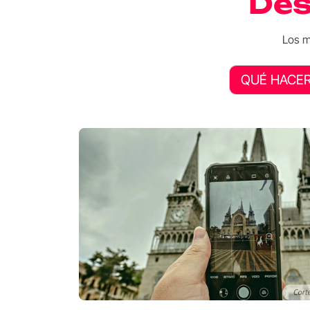
Des
Los m
QUÉ HACE