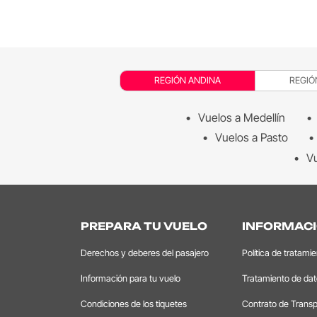
REGIÓN ANDINA
REGIÓ
Vuelos a Medellín
Vuelos a Pasto
Vu
PREPARA TU VUELO
INFORMACI
Derechos y deberes del pasajero
Política de tratami
Información para tu vuelo
Tratamiento de da
Condiciones de los tiquetes
Contrato de Transp