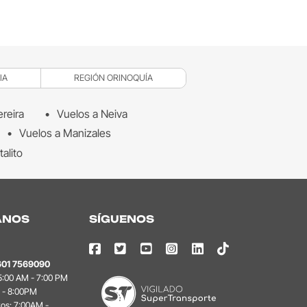
IA
REGIÓN ORINOQUÍA
ereira
Vuelos a Neiva
Vuelos a Manizales
talito
ANOS
SÍGUENOS
601 7569090
 5:00 AM - 7:00 PM
 - 8:00PM
vos: 7:00AM -