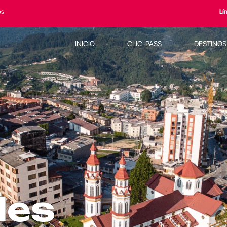
os
Lí
INICIO
CLIC-PASS
DESTINO
les