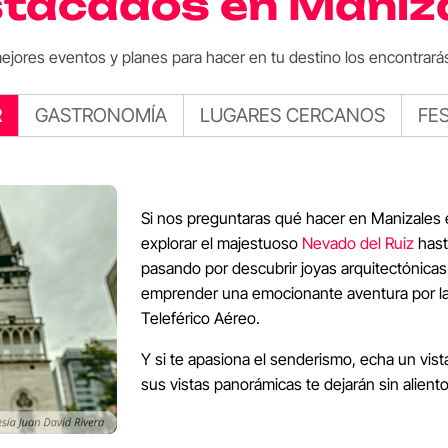
tacados en Maniz
ejores eventos y planes para hacer en tu destino los encontrarás
R
GASTRONOMÍA
LUGARES CERCANOS
FE
Si nos preguntaras qué hacer en Manizales e
explorar el majestuoso
Nevado del Ruiz
hast
pasando por descubrir joyas arquitectónicas
emprender una emocionante aventura por la im
Teleférico Aéreo
.
Y si te apasiona el senderismo, echa un vis
sus vistas panorámicas te dejarán sin aliento