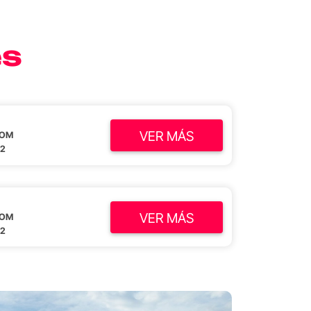
es
VER MÁS
OM
2
VER MÁS
OM
2