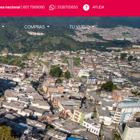
nea nacional
| 601 7569090
| 3138705650
AYUDA
S
COMPRAS
TU VUELO