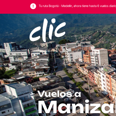
Tu ruta Bogotá - Medellín, ahora tiene hasta 6 vuelos diari
Vuelos a
Maniza