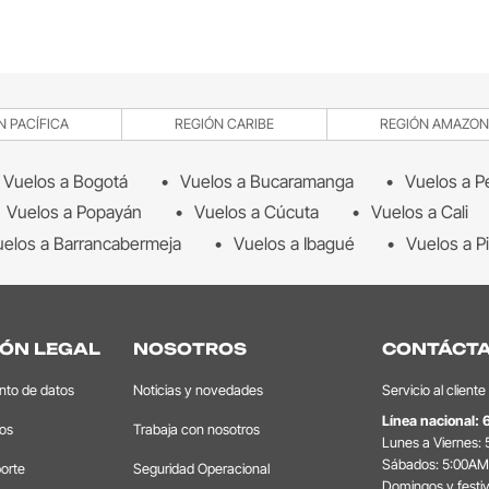
N PACÍFICA
REGIÓN CARIBE
REGIÓN AMAZON
Vuelos a Bogotá
Vuelos a Bucaramanga
Vuelos a P
Vuelos a Popayán
Vuelos a Cúcuta
Vuelos a Cali
elos a Barrancabermeja
Vuelos a Ibagué
Vuelos a Pi
ÓN LEGAL
NOSOTROS
CONTÁCT
ento de datos
Noticias y novedades
Servicio al cliente
Línea nacional:
tos
Trabaja con nosotros
Lunes a Viernes:
Sábados: 5:00AM
orte
Seguridad Operacional
Domingos y festi