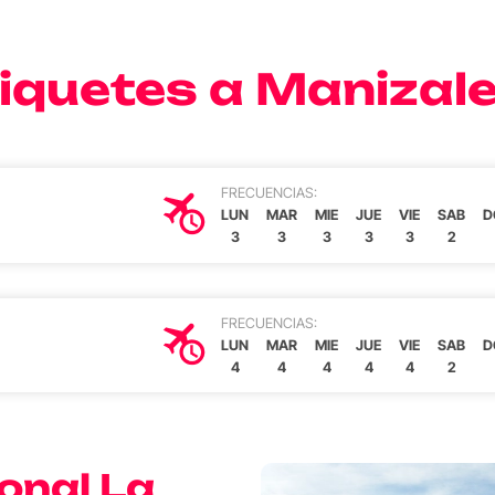
iquetes a Manizal
FRECUENCIAS:
LUN
MAR
MIE
JUE
VIE
SAB
D
3
3
3
3
3
2
FRECUENCIAS:
LUN
MAR
MIE
JUE
VIE
SAB
D
4
4
4
4
4
2
onal La