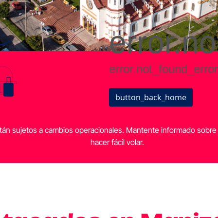
stán sujetos a cambios operacionales. Mantente informado sobr
hacer fácil volar.