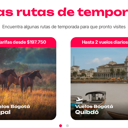
as rutas de tempo
Encuentra algunas rutas de temporada para que pronto visites
Hasta 2 vuelos diarios
Hasta 2 vuelos diarios
elos Bogotá
Vuelos Bogotá
ibdó
Manizales