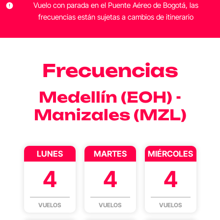
Vuelo con parada en el Puente Aéreo de Bogotá, las
frecuencias están sujetas a cambios de itinerario
Frecuencias
Medellín (EOH) -
Manizales (MZL)
LUNES
MARTES
MIÉRCOLES
4
4
4
VUELOS
VUELOS
VUELOS