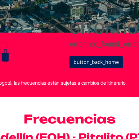
otá, las frecuencias están sujetas a cambios de itinerario
Frecuencias
ellín (EOH) - Pitalito (