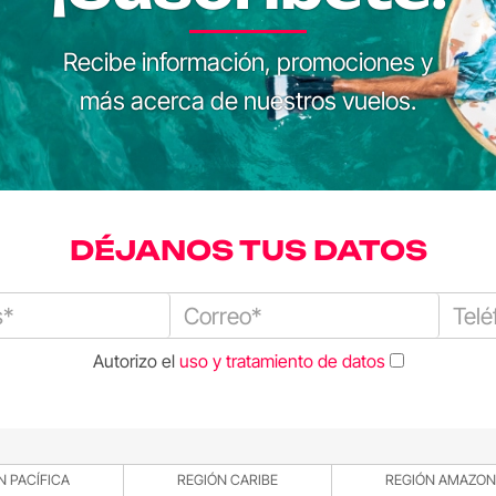
Recibe información, promociones y
más acerca de nuestros vuelos.
DÉJANOS TUS DATOS
Autorizo el
uso y tratamiento de datos
N PACÍFICA
REGIÓN CARIBE
REGIÓN AMAZON