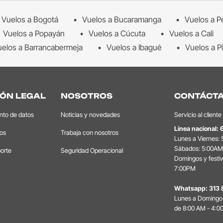
Vuelos a Bogotá
Vuelos a Bucaramanga
Vuelos a P
Vuelos a Popayán
Vuelos a Cúcuta
Vuelos a Cali
elos a Barrancabermeja
Vuelos a Ibagué
Vuelos a Pi
ÓN LEGAL
NOSOTROS
CONTÁCT
ento de datos
Noticias y novedades
Servicio al cliente
Línea nacional:
tos
Trabaja con nosotros
Lunes a Viernes:
Sábados: 5:00AM
orte
Seguridad Operacional
Domingos y festi
7:00PM
Whatsapp:
313 
Lunes a Domingo 
de 8:00 AM - 4:0