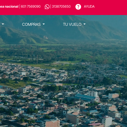
nea nacional
| 601 7569090
| 3138705650
AYUDA
S
COMPRAS
TU VUELO