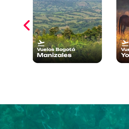
Vuelos Bogotá
Vu
Yopal
Ne