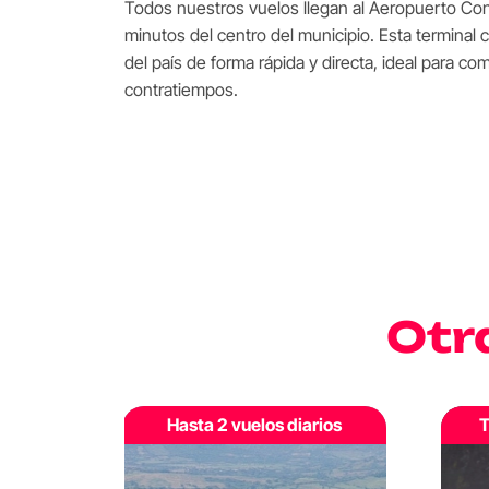
Todos nuestros vuelos llegan al Aeropuerto Co
minutos del centro del municipio. Esta terminal c
del país de forma rápida y directa, ideal para com
contratiempos.
Otr
rios
Tarifas desde $197.750
T