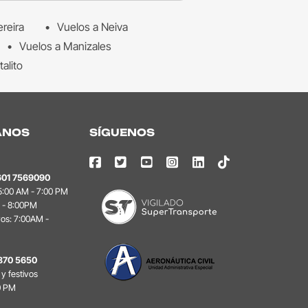
ereira
Vuelos a Neiva
Vuelos a Manizales
talito
ANOS
SÍGUENOS
601 7569090
 5:00 AM - 7:00 PM
 - 8:00PM
vos: 7:00AM -
870 5650
y festivos
0 PM