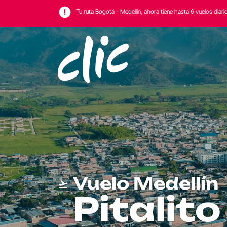
Tu ruta Bogotá - Medellín, ahora tiene hasta 6 vuelos diari
Vuelo Medellín
Pitalito