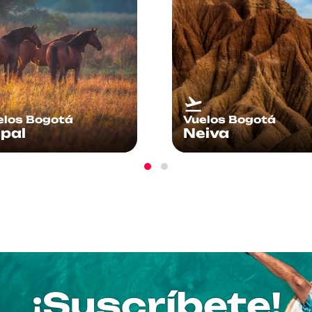
elos Bogotá
Vuelos Bogotá
iva
Quibdó
¡Suscríbete!