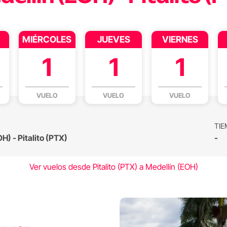
MIÉRCOLES
JUEVES
VIERNES
1
1
1
VUELO
VUELO
VUELO
TIE
H) - Pitalito (PTX)
-
Ver vuelos desde Pitalito (PTX) a Medellín (EOH)