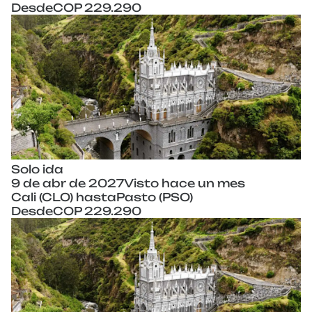
Desde
COP 229.290
Solo ida
9 de abr de 2027
Visto hace un mes
Cali (CLO) hasta
Pasto (PSO)
Desde
COP 229.290