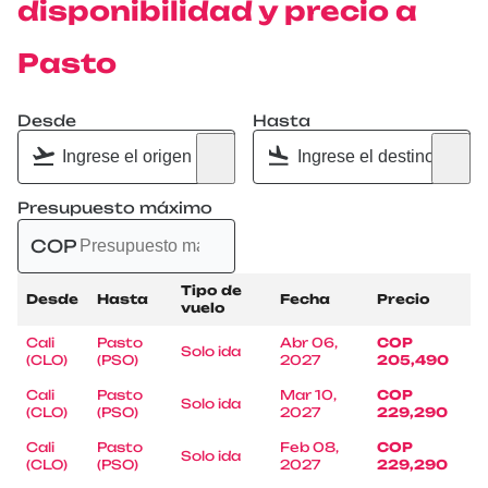
disponibilidad y precio a
Pasto
Desde
Hasta
Presupuesto máximo
COP
Tipo de
Desde
Hasta
Fecha
Precio
vuelo
Cali
Pasto
Abr 06,
COP
Solo ida
(CLO)
(PSO)
2027
205,490
Cali
Pasto
Mar 10,
COP
Solo ida
(CLO)
(PSO)
2027
229,290
Cali
Pasto
Feb 08,
COP
Solo ida
(CLO)
(PSO)
2027
229,290