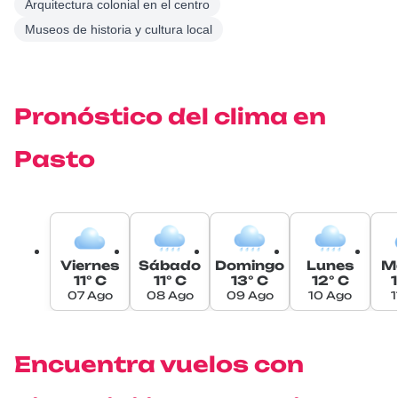
Arquitectura colonial en el centro
Museos de historia y cultura local
Pronóstico del clima en
Pasto
Viernes
Sábado
Domingo
Lunes
M
11° C
11° C
13° C
12° C
07 Ago
08 Ago
09 Ago
10 Ago
1
Encuentra vuelos con