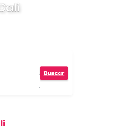
Cali
Buscar
li