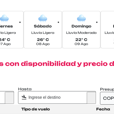
iernes
Sábado
Domingo
ia Ligera
Lluvia Ligera
Lluvia Moderada
Lluv
24° C
26° C
22° C
7 Ago
08 Ago
09 Ago
 con disponibilidad y precio
Hasta
Presu
COP
Tipo de vuelo
Fecha