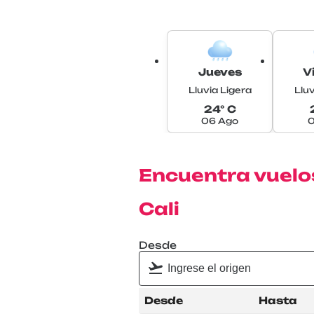
Jueves
V
Lluvia Ligera
Lluv
24° C
06 Ago
0
Encuentra vuelos
Cali
Desde
Desde
Hasta