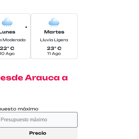
Lunes
Martes
ia Moderada
Lluvia Ligera
22° C
23° C
10 Ago
11 Ago
 desde Arauca a
puesto máximo
Precio