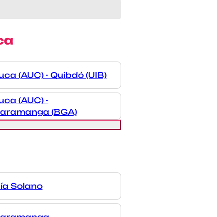
ca
ca (AUC) - Quibdó (UIB)
uca (AUC) -
aramanga (BGA)
ía Solano