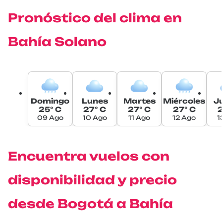
Pronóstico del clima en
Bahía Solano
Domingo
Lunes
Martes
Miércoles
J
25° C
27° C
27° C
27° C
2
09 Ago
10 Ago
11 Ago
12 Ago
1
Encuentra vuelos con
disponibilidad y precio
desde Bogotá a Bahía