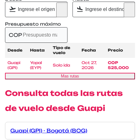
Presupuesto máximo
COP
Tipo de
Desde
Hasta
Fecha
Precio
vuelo
Guapi
Yopal
Oct 27,
COP
Solo ida
(GPI)
(EYP)
2026
525,000
Mas rutas
Consulta todas las rutas
de vuelo desde Guapi
Guapi (GPI) - Bogotá (BOG)