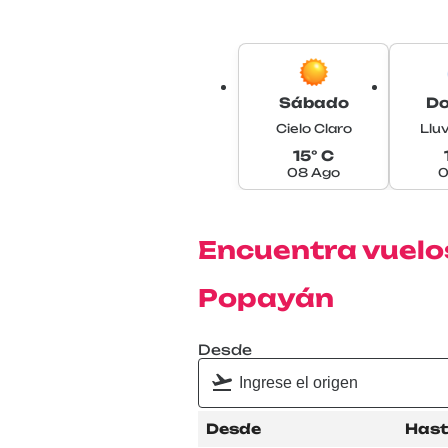
Sábado
D
Cielo Claro
Lluv
15° C
08 Ago
0
Encuentra vuelos
Popayán
Desde
Desde
Has