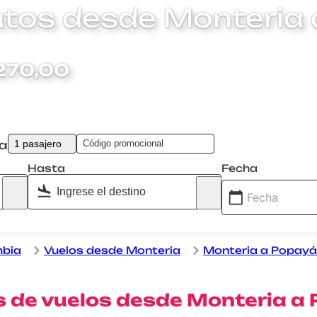
atos desde Monteria
270,00
1 pasajero
ta
Hasta
Fecha
mbia
Vuelos desde Monteria
Monteria a Popay
s de vuelos desde Monteria a