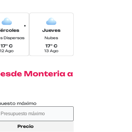
ércoles
Jueves
s Dispersas
Nubes
17° C
17° C
12 Ago
13 Ago
desde Monteria a
puesto máximo
Precio