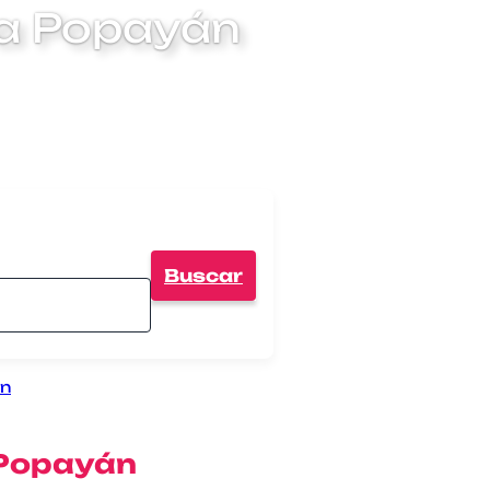
 a Popayán
Buscar
án
 Popayán