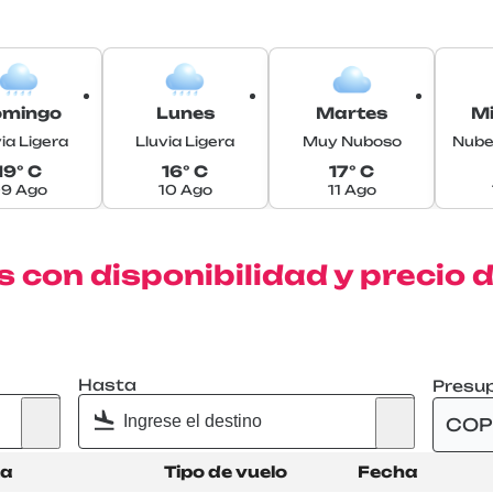
omingo
Lunes
Martes
Mi
ia Ligera
Lluvia Ligera
Muy Nuboso
Nube
19° C
16° C
17° C
9 Ago
10 Ago
11 Ago
 con disponibilidad y precio 
Hasta
Presu
COP
ta
Tipo de vuelo
Fecha