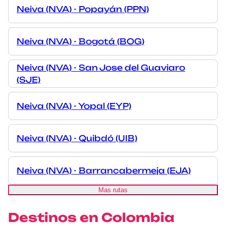
Neiva (NVA) - Popayán (PPN)
Neiva (NVA) - Bogotá (BOG)
Neiva (NVA) - San Jose del Guaviaro
(SJE)
Neiva (NVA) - Yopal (EYP)
Neiva (NVA) - Quibdó (UIB)
Neiva (NVA) - Barrancabermeja (EJA)
Mas rutas
Destinos en Colombia