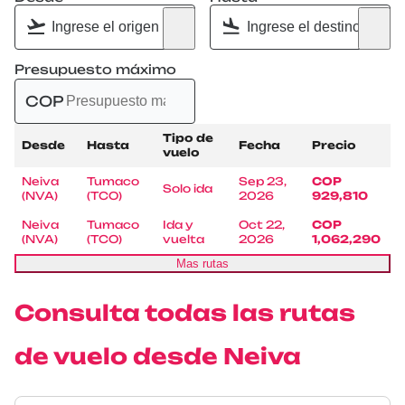
Presupuesto máximo
COP
Tipo de
Desde
Hasta
Fecha
Precio
vuelo
Neiva
Tumaco
Sep 23,
COP
Solo ida
(NVA)
(TCO)
2026
929,810
Neiva
Tumaco
Ida y
Oct 22,
COP
(NVA)
(TCO)
vuelta
2026
1,062,290
Mas rutas
Consulta todas las rutas
de vuelo desde Neiva