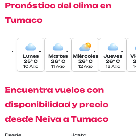
Pronóstico del clima en
Tumaco
Lunes
Martes
Miércoles
Jueves
Vi
25° C
26° C
26° C
26° C
2
10 Ago
11 Ago
12 Ago
13 Ago
1
Encuentra vuelos con
disponibilidad y precio
desde Neiva a Tumaco
Desde
Hasta