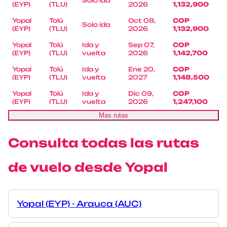
Solo ida
(EYP)
(TLU)
2026
1,132,900
Yopal
Tolú
Oct 08,
COP
Solo ida
(EYP)
(TLU)
2026
1,132,900
Yopal
Tolú
Ida y
Sep 07,
COP
(EYP)
(TLU)
vuelta
2026
1,142,700
Yopal
Tolú
Ida y
Ene 20,
COP
(EYP)
(TLU)
vuelta
2027
1,148,500
Yopal
Tolú
Ida y
Dic 09,
COP
(EYP)
(TLU)
vuelta
2026
1,247,100
Mas rutas
Consulta todas las rutas
de vuelo desde Yopal
Yopal (EYP) - Arauca (AUC)