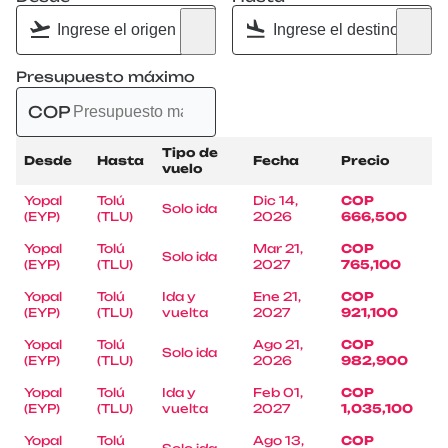
Presupuesto máximo
COP
Tipo de
Desde
Hasta
Fecha
Precio
vuelo
Yopal
Tolú
Dic 14,
COP
Solo ida
(EYP)
(TLU)
2026
666,500
Yopal
Tolú
Mar 21,
COP
Solo ida
(EYP)
(TLU)
2027
765,100
Yopal
Tolú
Ida y
Ene 21,
COP
(EYP)
(TLU)
vuelta
2027
921,100
Yopal
Tolú
Ago 21,
COP
Solo ida
(EYP)
(TLU)
2026
982,900
Yopal
Tolú
Ida y
Feb 01,
COP
(EYP)
(TLU)
vuelta
2027
1,035,100
Yopal
Tolú
Ago 13,
COP