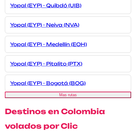
Yopal (EYP) - Quibdó (UIB)
Yopal (EYP) - Neiva (NVA)
Yopal (EYP) - Medellín (EOH)
Yopal (EYP) - Pitalito (PTX)
Yopal (EYP) - Bogotá (BOG)
Mas rutas
Destinos en Colombia
volados por Clic