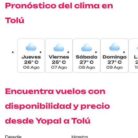
Pronóstico del clima en
Tolú
Jueves
Viernes
Sábado
Domingo
L
26° C
25° C
27° C
27° C
2
06 Ago
07 Ago
08 Ago
09 Ago
1
Encuentra vuelos con
disponibilidad y precio
desde Yopal a Tolú
Desde
Hasta