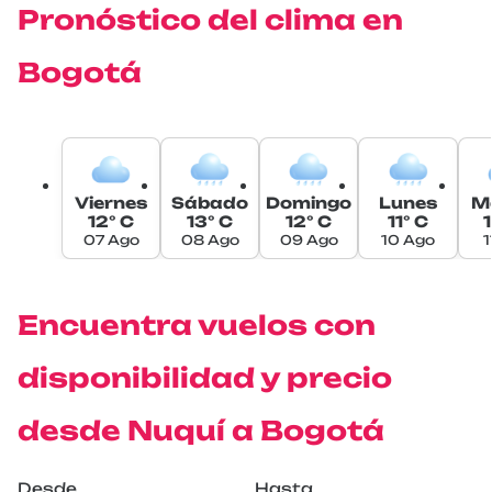
Pronóstico del clima en
Bogotá
Viernes
Sábado
Domingo
Lunes
M
12° C
13° C
12° C
11° C
07 Ago
08 Ago
09 Ago
10 Ago
1
Encuentra vuelos con
disponibilidad y precio
desde Nuquí a Bogotá
Desde
Hasta