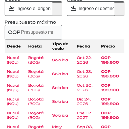
Presupuesto máximo
COP
Tipo de
Desde
Hasta
Fecha
Precio
vuelo
Nuquí
Bogotá
Oct 22,
COP
Solo ida
(NQU)
(BOG)
2026
199,900
Nuquí
Bogotá
Oct 23,
COP
Solo ida
(NQU)
(BOG)
2026
199,900
Nuquí
Bogotá
Oct 30,
COP
Solo ida
(NQU)
(BOG)
2026
199,900
Nuquí
Bogotá
Dic 24,
COP
Solo ida
(NQU)
(BOG)
2026
199,900
Nuquí
Bogotá
Ene 07,
COP
Solo ida
(NQU)
(BOG)
2027
199,900
Nuquí
Bogotá
Ida y
Sep 03,
COP