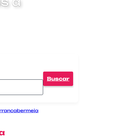
s a
Buscar
arrancabermeja
 a