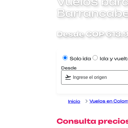
Vuelos bara
Barrancab
Desde COP 613.
Solo ida
Ida y vuel
Desde
Vuelos en Colo
Inicio
Consulta precios