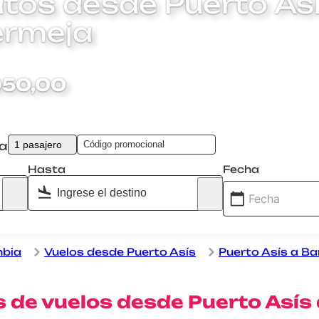
tos desde Puerto Así
ermeja
950,00
1 pasajero
ta
Hasta
Fecha
mbia
Vuelos desde Puerto Asís
Puerto Asís a B
 de vuelos desde Puerto Asís