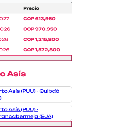
Precio
2027
COP 613,950
2026
COP 970,950
2026
COP 1,215,800
2026
COP 1,572,800
o Asís
to Asís (PUU) - Quibdó
)
to Asís (PUU) -
rancabermeja (EJA)