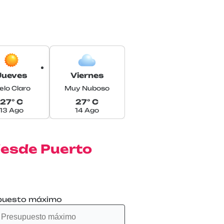
Jueves
Viernes
elo Claro
Muy Nuboso
27° C
27° C
13 Ago
14 Ago
desde Puerto
puesto máximo