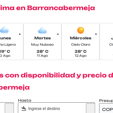
clima en Barrancabermeja
Lunes
Martes
Miércoles
ia Ligera
Muy Nuboso
Cielo Claro
Ci
29° C
28° C
28° C
10 Ago
11 Ago
12 Ago
 con disponibilidad y precio 
abermeja
Hasta
Presu
COP