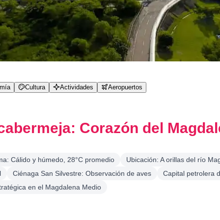
omía
Cultura
Actividades
Aeropuertos
cabermeja: Corazón del Magdal
ma: Cálido y húmedo, 28°C promedio
Ubicación: A orillas del río M
l
Ciénaga San Silvestre: Observación de aves
Capital petrolera
tratégica en el Magdalena Medio