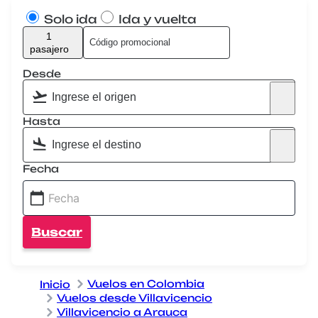
Solo ida
Ida y vuelta
1
pasajero
Desde
Hasta
Fecha
Buscar
Vuelos en Colombia
Inicio
Vuelos desde Villavicencio
Villavicencio a Arauca