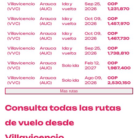
Villavicencio
Arauca
Ida y
Sep 25,
COP
(VVC)
(AUC)
vuelta
2026
1,231,870
Villavicencio
Arauca
Ida y
Oct 09,
COP
(VVC)
(AUC)
vuelta
2026
1,457,970
Villavicencio
Arauca
Ida y
Oct 09,
COP
(VVC)
(AUC)
vuelta
2026
1,467,730
Villavicencio
Arauca
Ida y
Sep 25,
COP
(VVC)
(AUC)
vuelta
2026
1,738,810
Villavicencio
Arauca
Feb 12,
COP
Solo ida
(VVC)
(AUC)
2027
1,987,400
Villavicencio
Arauca
Ago 09,
COP
Solo ida
(VVC)
(AUC)
2026
2,530,150
Mas rutas
Consulta todas las rutas
de vuelo desde
Villavicencio