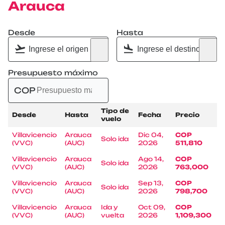
Arauca
Desde
Hasta
Presupuesto máximo
COP
Tipo de
Desde
Hasta
Fecha
Precio
vuelo
Villavicencio
Arauca
Dic 04,
COP
Solo ida
(VVC)
(AUC)
2026
511,810
Villavicencio
Arauca
Ago 14,
COP
Solo ida
(VVC)
(AUC)
2026
763,000
Villavicencio
Arauca
Sep 13,
COP
Solo ida
(VVC)
(AUC)
2026
798,700
Villavicencio
Arauca
Ida y
Oct 09,
COP
(VVC)
(AUC)
vuelta
2026
1,109,300