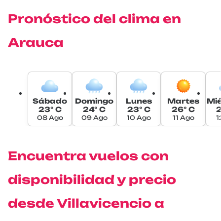
Pronóstico del clima en
Arauca
Sábado
Domingo
Lunes
Martes
Mié
23° C
24° C
23° C
26° C
2
08 Ago
09 Ago
10 Ago
11 Ago
1
Encuentra vuelos con
disponibilidad y precio
desde Villavicencio a