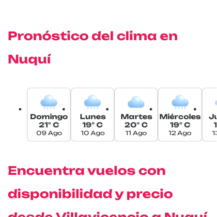
Pronóstico del clima en
Nuquí
Domingo
Lunes
Martes
Miércoles
J
21° C
19° C
20° C
19° C
09 Ago
10 Ago
11 Ago
12 Ago
1
Encuentra vuelos con
disponibilidad y precio