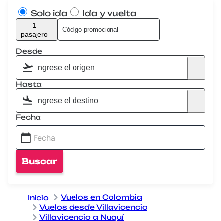
Solo ida
Ida y vuelta
1
pasajero
Desde
Hasta
Fecha
Buscar
Vuelos en Colombia
Inicio
Vuelos desde Villavicencio
Villavicencio a Nuquí