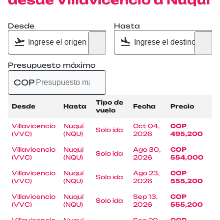
desde Villavicencio a Nuquí
Desde
Hasta
Presupuesto máximo
COP
Tipo de
Desde
Hasta
Fecha
Precio
vuelo
Villavicencio
Nuquí
Oct 04,
COP
Solo ida
(VVC)
(NQU)
2026
495,200
Villavicencio
Nuquí
Ago 30,
COP
Solo ida
(VVC)
(NQU)
2026
554,000
Villavicencio
Nuquí
Ago 23,
COP
Solo ida
(VVC)
(NQU)
2026
555,200
Villavicencio
Nuquí
Sep 13,
COP
Solo ida
(VVC)
(NQU)
2026
555,200