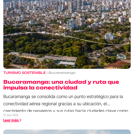
TURISMO SOSTENIBLE
| Bucaramanga
Bucaramanga: una ciudad y ruta que
impulsa la conectividad
Bucaramanga se consolida como un punto estratégico para la
conectividad aérea regional gracias a su ubicación, el
crecimiento de pasajeros y sus rutas hacia ciudades clave como
07 julio 2026
Bogotá, Medellín, Arauca, Saravena y Cúcuta.
Leer más