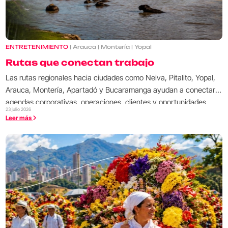
ENTRETENIMIENTO
| Arauca | Montería | Yopal
Rutas que conectan trabajo
Las rutas regionales hacia ciudades como Neiva, Pitalito, Yopal,
Arauca, Montería, Apartadó y Bucaramanga ayudan a conectar
agendas corporativas, operaciones, clientes y oportunidades
23 julio 2026
fuera de las grandes capitales.
Leer más