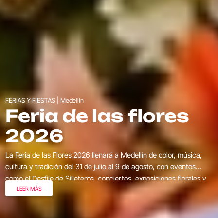
FERIAS Y FIESTAS | Medellín
Feria de las flores
2026
La Feria de las Flores 2026 llenará a Medellín de color, música,
cultura y tradición del 31 de julio al 9 de agosto, con eventos
como el Desfile de Silleteros, conciertos, exposiciones florales y
LEER MÁS
actividades para toda la familia.