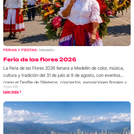
FERIAS Y FIESTAS
| Medellín
Feria de las flores 2026
La Feria de las Flores 2026 llenará a Medellín de color, música,
cultura y tradición del 31 de julio al 9 de agosto, con eventos
como el Desfile de Silleteros, conciertos, exposiciones florales y
20 julio 2026
actividades para toda la familia.
Leer más