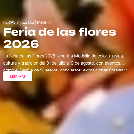
FERIAS Y FIESTAS | Medellín
Feria de las flores
2026
La Feria de las Flores 2026 llenará a Medellín de color, música,
cultura y tradición del 31 de julio al 9 de agosto, con eventos
como el Desfile de Silleteros, conciertos, exposiciones florales y
LEER MÁS
actividades para toda la familia.