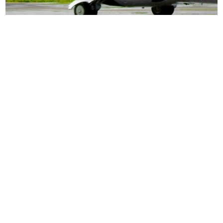
ENTRETENIMIENTO
¿Avión o carretera? Cuándo conviene
volar a una ciudad intermedia en
Colombia
Elegir entre avión o carretera depende del tiempo disponible, el
propósito del viaje, el cansancio y la fricción real del trayecto.
28 mayo 2026
Leer más