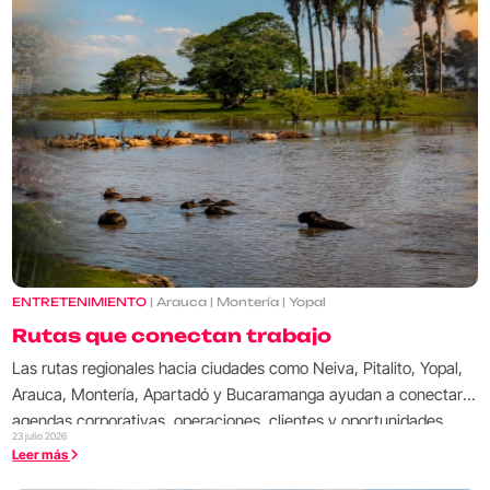
ENTRETENIMIENTO
| Arauca | Montería | Yopal
Rutas que conectan trabajo
Las rutas regionales hacia ciudades como Neiva, Pitalito, Yopal,
Arauca, Montería, Apartadó y Bucaramanga ayudan a conectar
agendas corporativas, operaciones, clientes y oportunidades
23 julio 2026
fuera de las grandes capitales.
Leer más