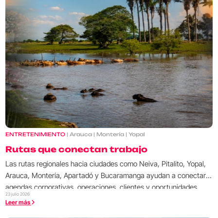
ENTRETENIMIENTO
| Arauca | Montería | Yopal
Rutas que conectan trabajo
Las rutas regionales hacia ciudades como Neiva, Pitalito, Yopal,
Arauca, Montería, Apartadó y Bucaramanga ayudan a conectar
agendas corporativas, operaciones, clientes y oportunidades
23 julio 2026
fuera de las grandes capitales.
Leer más