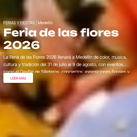
FERIAS Y FIESTAS | Medellín
Feria de las flores
2026
La Feria de las Flores 2026 llenará a Medellín de color, música,
cultura y tradición del 31 de julio al 9 de agosto, con eventos
como el Desfile de Silleteros, conciertos, exposiciones florales y
LEER MÁS
actividades para toda la familia.