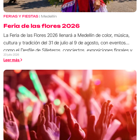
FERIAS Y FIESTAS
| Medellín
Feria de las flores 2026
La Feria de las Flores 2026 llenará a Medellín de color, música,
cultura y tradición del 31 de julio al 9 de agosto, con eventos
como el Desfile de Silleteros, conciertos, exposiciones florales y
20 julio 2026
actividades para toda la familia.
Leer más