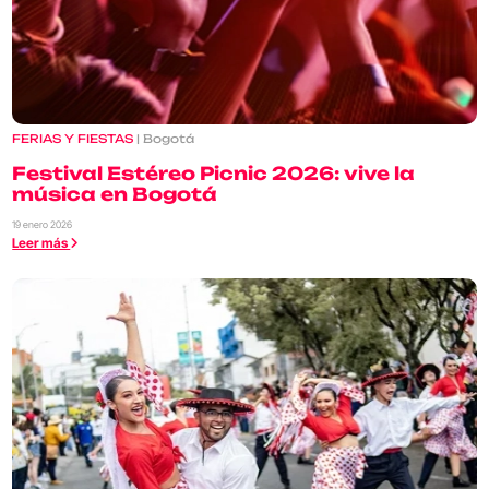
FERIAS Y FIESTAS
| Bogotá
Festival Estéreo Picnic 2026: vive la
música en Bogotá
19 enero 2026
Leer más