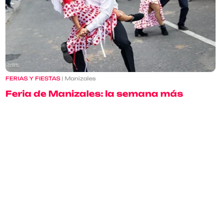
FERIAS Y FIESTAS
| Manizales
Feria de Manizales: la semana más
alegre con música, cultura y fiesta
cafetera
15 diciembre 2025
Leer más