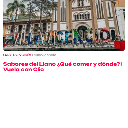
GASTRONOMÍA
| Villavicencio
Sabores del Llano ¿Qué comer y dónde? |
Vuela con Clic
11 septiembre 2025
Leer más
Inscríbete a nuestras