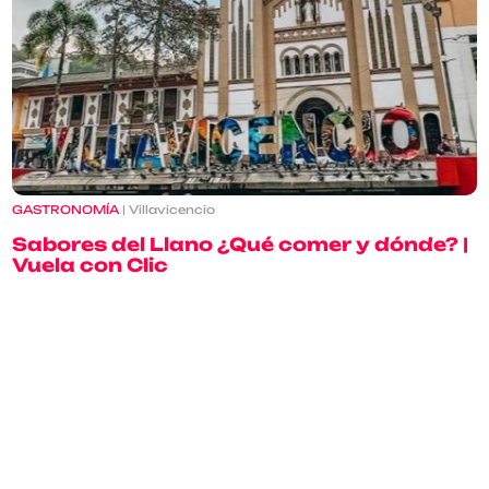
GASTRONOMÍA
| Villavicencio
Sabores del Llano ¿Qué comer y dónde? |
Vuela con Clic
11 septiembre 2025
Leer más
Inscríbete a nuestras