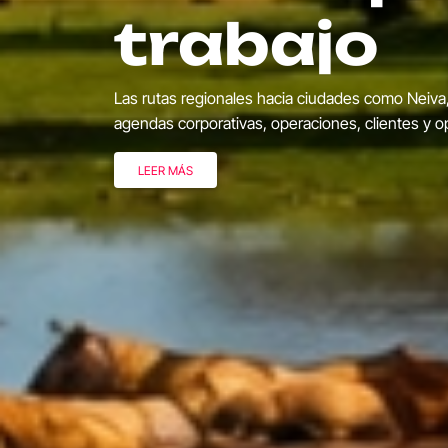
Feria de 
La Feria de las Flores 2026 llenará a Medellín de 
Desfile de Silleteros, conciertos, exposiciones flo
LEER MÁS