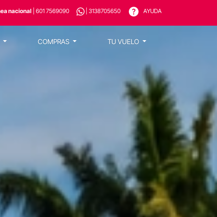
nea nacional
| 601 7569090
| 3138705650
AYUDA
S
COMPRAS
TU VUELO