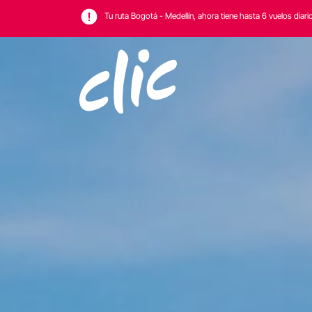
Tu ruta Bogotá - Medellín, ahora tiene hasta 6 vuelos diari