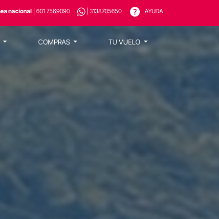
nea nacional
| 601 7569090
| 3138705650
AYUDA
S
COMPRAS
TU VUELO