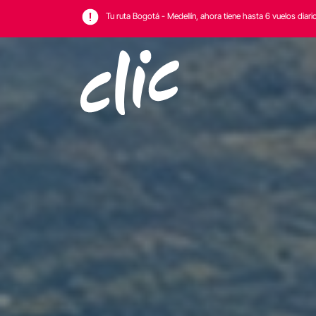
Tu ruta Bogotá - Medellín, ahora tiene hasta 6 vuelos diari