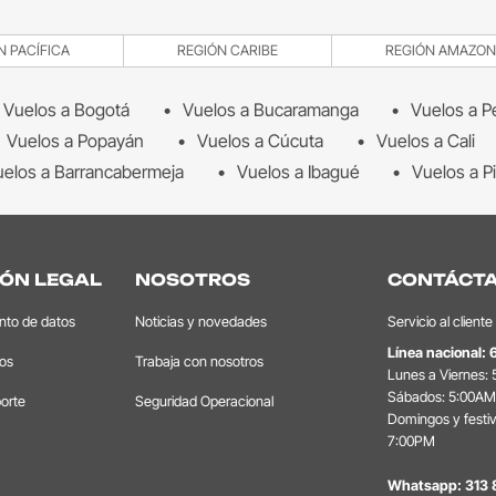
N PACÍFICA
REGIÓN CARIBE
REGIÓN AMAZON
Vuelos a Bogotá
Vuelos a Bucaramanga
Vuelos a P
Vuelos a Popayán
Vuelos a Cúcuta
Vuelos a Cali
elos a Barrancabermeja
Vuelos a Ibagué
Vuelos a Pi
ÓN LEGAL
NOSOTROS
CONTÁCT
ento de datos
Noticias y novedades
Servicio al cliente
Línea nacional:
tos
Trabaja con nosotros
Lunes a Viernes:
Sábados: 5:00AM
orte
Seguridad Operacional
Domingos y festi
7:00PM
Whatsapp:
313 