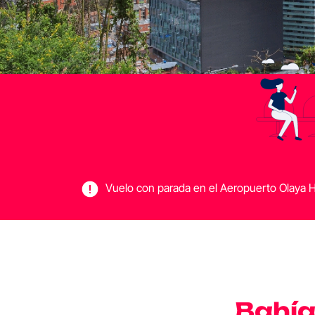
Vuelo con parada en el Aeropuerto Olaya He
Bahía