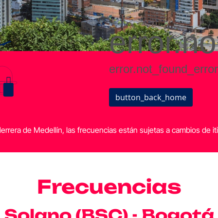
rrera de Medellín, las frecuencias están sujetas a cambios de iti
Frecuencias
 Solano (BSC) - Bogotá