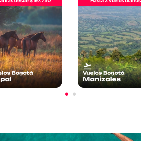
Hasta 2 vuelos diarios
Tarifas desde $204.8
elos Bogotá
Vuelos Bogotá
nizales
Neiva