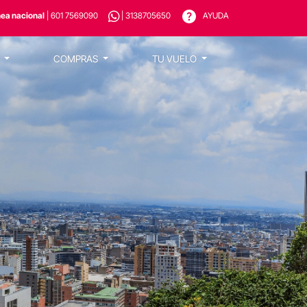
nea nacional
| 601 7569090
| 3138705650
AYUDA
S
COMPRAS
TU VUELO