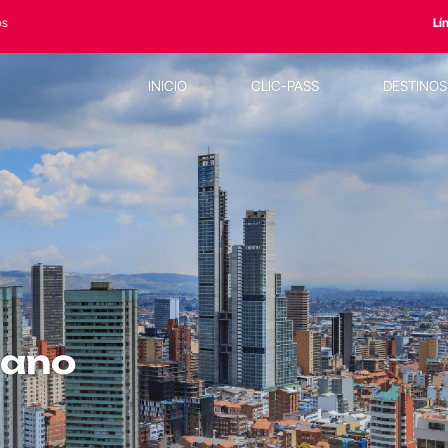
os
Lí
INICIO
CLIC-PASS
DESTINO
lano