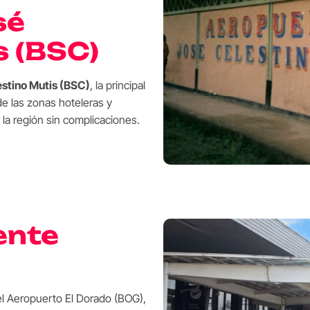
sé
s (BSC)
stino Mutis (BSC)
, la principal
de las zonas hoteleras y
r la región sin complicaciones.
ente
l Aeropuerto El Dorado (BOG),