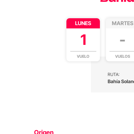
LUNES
MARTES
1
-
VUELO
VUELOS
RUTA:
Bahía Solan
Origen