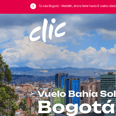
Tu ruta Bogotá - Medellín, ahora tiene hasta 6 vuelos diari
Vuelo Bahía So
Bogotá