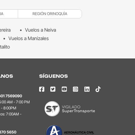
IA
REGIÓN ORINOQUÍA
ereira
Vuelos a Neiva
Vuelos a Manizales
talito
ANOS
SÍGUENOS
601 7569090
 5:00 AM - 7:00 PM
 - 8:00PM
vos: 7:00AM -
870 5650