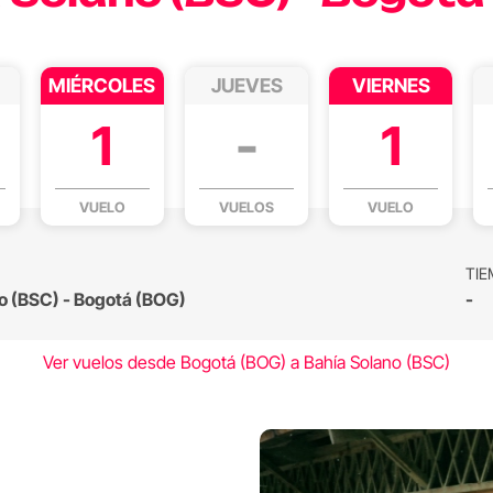
MIÉRCOLES
JUEVES
VIERNES
1
-
1
VUELO
VUELOS
VUELO
TIE
o (BSC) - Bogotá (BOG)
-
Ver vuelos desde Bogotá (BOG) a Bahía Solano (BSC)