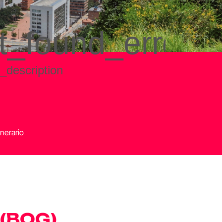
nerario
 (BOG)