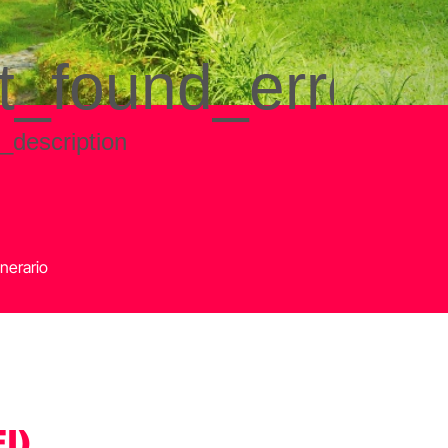
nerario
I)