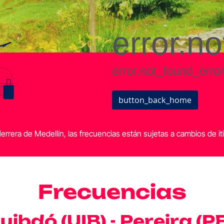
rrera de Medellín, las frecuencias están sujetas a cambios de iti
Frecuencias
uibdó (UIB) - Pereira (PE