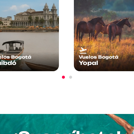
elos Bogotá
Vuelos Bogotá
pal
Medellín