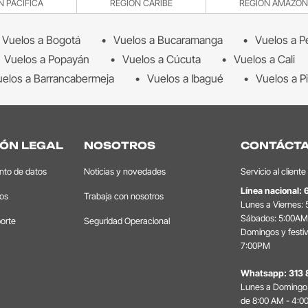
N PACÍFICA
REGIÓN CARIBE
REGIÓN AMAZON
Vuelos a Bogotá
Vuelos a Bucaramanga
Vuelos a P
Vuelos a Popayán
Vuelos a Cúcuta
Vuelos a Cali
elos a Barrancabermeja
Vuelos a Ibagué
Vuelos a Pi
ÓN LEGAL
NOSOTROS
CONTÁCT
ento de datos
Noticias y novedades
Servicio al cliente
Línea nacional:
tos
Trabaja con nosotros
Lunes a Viernes:
Sábados: 5:00AM
orte
Seguridad Operacional
Domingos y festi
7:00PM
Whatsapp:
313 
Lunes a Domingo 
de 8:00 AM - 4:0