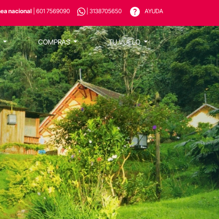
nea nacional
| 601 7569090
| 3138705650
AYUDA
S
COMPRAS
TU VUELO