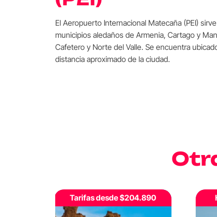
El Aeropuerto Internacional Matecaña (PEI) sirve 
municipios aledaños de Armenia, Cartago y Maniz
Cafetero y Norte del Valle. Se encuentra ubicad
distancia aproximado de la ciudad.
Otr
.890
Hasta 2 vuelos diarios
T