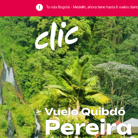
Tu ruta Bogotá - Medellín, ahora tiene hasta 6 vuelos diari
Vuelo Quibdó
Pereira