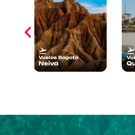
Vuelos Bogotá
Vu
Quibdó
Yo