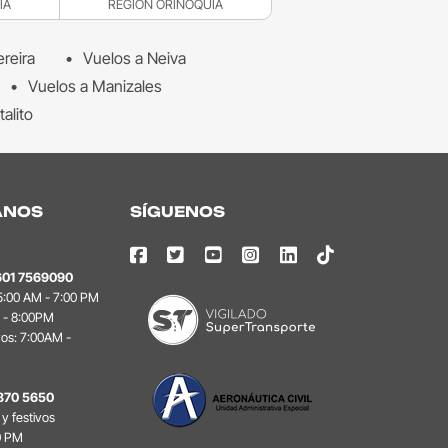
IA
REGIÓN ORINOQUÍA
ereira
Vuelos a Neiva
Vuelos a Manizales
talito
ANOS
SÍGUENOS
601 7569090
 5:00 AM - 7:00 PM
 - 8:00PM
vos: 7:00AM -
870 5650
y festivos
0 PM