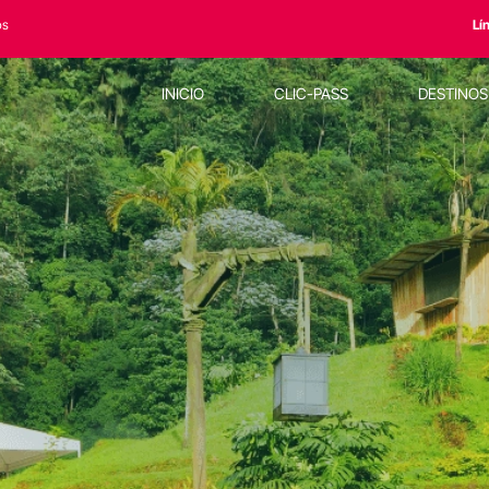
os
Lí
INICIO
CLIC-PASS
DESTINO