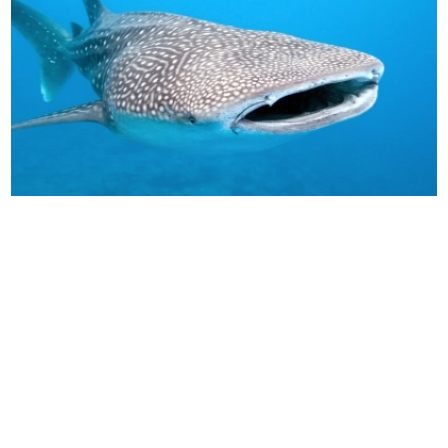
TURISMO SOSTENIBLE
| Nuquí
Cuándo ver el tiburón ballena en
Colombia: guía para viajar al pacífico en
la mejor temporada
Ver un tiburón ballena en su entorno natural no es un plan común;
es una experiencia que transforma la manera en que entendemos
el mar.