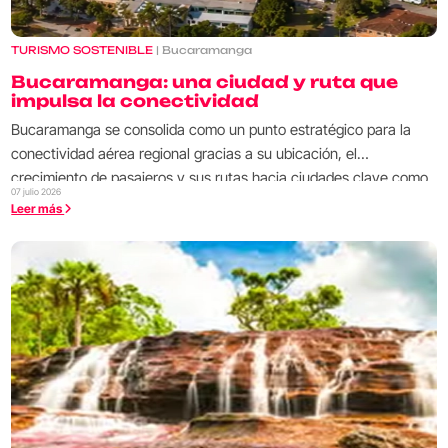
TURISMO SOSTENIBLE
| Bucaramanga
Bucaramanga: una ciudad y ruta que
impulsa la conectividad
Bucaramanga se consolida como un punto estratégico para la
conectividad aérea regional gracias a su ubicación, el
crecimiento de pasajeros y sus rutas hacia ciudades clave como
07 julio 2026
Bogotá, Medellín, Arauca, Saravena y Cúcuta.
Leer más