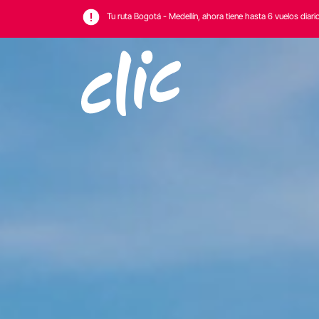
Tu ruta Bogotá - Medellín, ahora tiene hasta 6 vuelos diari