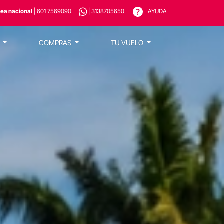
nea nacional
| 601 7569090
| 3138705650
AYUDA
S
COMPRAS
TU VUELO