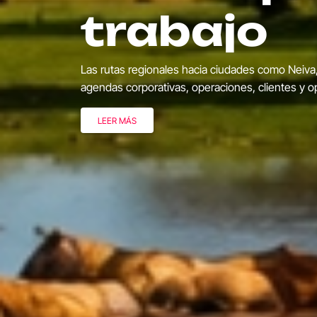
Feria de 
La Feria de las Flores 2026 llenará a Medellín de 
Desfile de Silleteros, conciertos, exposiciones flo
LEER MÁS