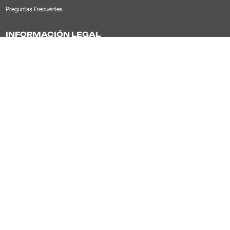
Preguntas Frecuentes
INFORMACIÓN LEGAL
Política de tratamiento de datos
Tratamiento de datos
Contrato de Transporte
NOSOTROS
Noticias y novedades
Trabaja con nosotros
Seguridad Operacional
CONTÁCTANOS
Servicio al cliente
Línea nacional:
601 7569090